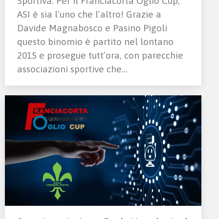
Sportiva. Per il Franciacorta Oglio Cup,
ASI è sia l’uno che l’altro! Grazie a
Davide Magnabosco e Pasino Pigoli
questo binomio è partito nel lontano
2015 e prosegue tutt’ora, con parecchie
associazioni sportive che…