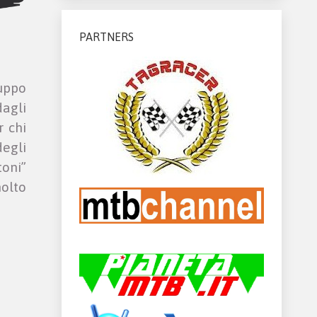
PARTNERS
uppo
dagli
r chi
degli
toni”
olto