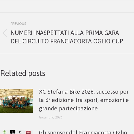
Post
PREVIOUS
navigation
NUMERI INASPETTATI ALLA PRIMA GARA
Previous
DEL CIRCUITO FRANCIACORTA OGLIO CUP.
post:
Related posts
XC Stefana Bike 2026: successo per
la 6ª edizione tra sport, emozioni e
grande partecipazione
Giugno 9, 2026
Gli sponsor del Franciacorta Oglio