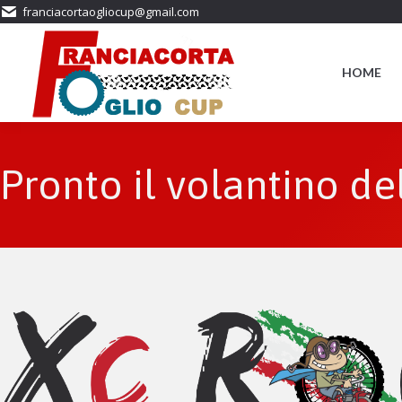
franciacortaogliocup@gmail.com
HOME
Pronto il volantino d