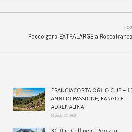
NEX
Next
Pacco gara EXTRALARGE a Roccafranc
post:
FRANCIACORTA OGLIO CUP – 1
ANNI DI PASSIONE, FANGO E
ADRENALINA!
Maggio 20, 2026
XC Due Colline di Bornato: