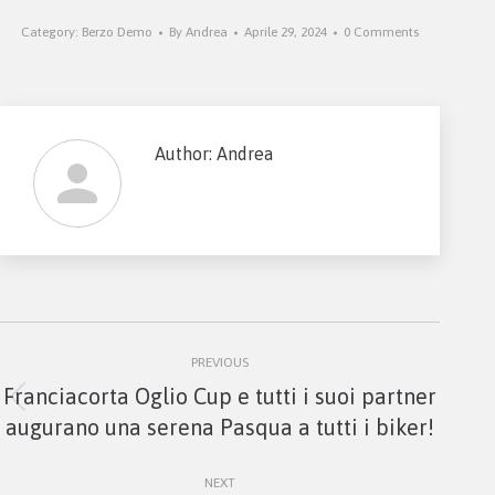
Category:
Berzo Demo
By
Andrea
Aprile 29, 2024
0 Comments
Author:
Andrea
Post
PREVIOUS
navigation
Franciacorta Oglio Cup e tutti i suoi partner
Previous
augurano una serena Pasqua a tutti i biker!
post:
NEXT