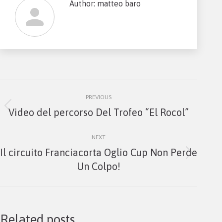
Author:
matteo baro
Post
PREVIOUS
navigation
Previous
Video del percorso Del Trofeo “El Rocol”
post:
NEXT
Il circuito Franciacorta Oglio Cup Non Perde
Next
Un Colpo!
post:
Related posts