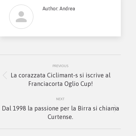
Author:
Andrea
Post
PREVIOUS
navigation
La corazzata Ciclimant-s si iscrive al
Previous
Franciacorta Oglio Cup!
post:
NEXT
Dal 1998 la passione per la Birra si chiama
Next
Curtense.
post: