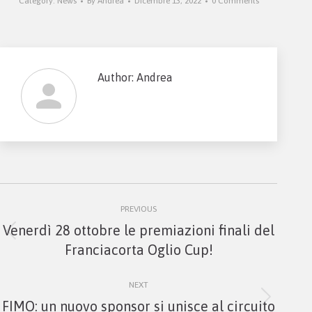
Category:
News
By
Andrea
Dicembre 13, 2022
0 Comments
Author:
Andrea
Post
PREVIOUS
navigation
Venerdì 28 ottobre le premiazioni finali del
Previous
Franciacorta Oglio Cup!
post:
NEXT
Next
FIMO: un nuovo sponsor si unisce al circuito