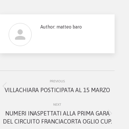
Author:
matteo baro
Post
PREVIOUS
navigation
Previous
VILLACHIARA POSTICIPATA AL 15 MARZO
post:
NEXT
NUMERI INASPETTATI ALLA PRIMA GARA
Next
DEL CIRCUITO FRANCIACORTA OGLIO CUP.
post: