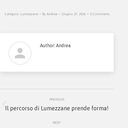
Category:
Lumezzane
By
Andrea
Giugno 27, 2026
0 Comments
Author:
Andrea
Post
PREVIOUS
navigation
Previous
Il percorso di Lumezzane prende forma!
post:
NEXT