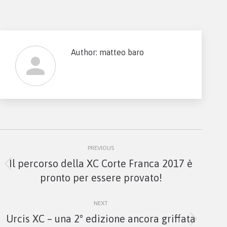
Author:
matteo baro
Post
PREVIOUS
navigation
Il percorso della XC Corte Franca 2017 è
Previous
pronto per essere provato!
post:
NEXT
Urcis XC – una 2° edizione ancora griffata
Next