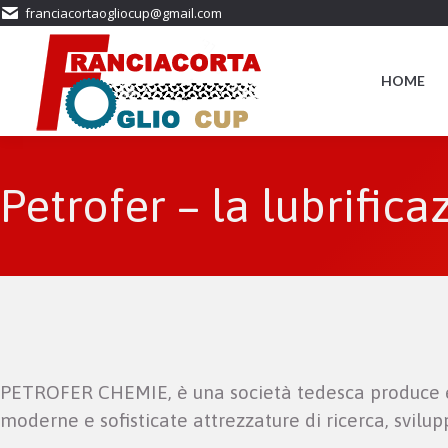
franciacortaogliocup@gmail.com
HOME
Petrofer – la lubrificaz
PETROFER CHEMIE, è una società tedesca produce e s
moderne e sofisticate attrezzature di ricerca, svilu