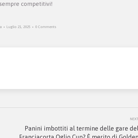
 sempre competitivi!
a
Luglio 21, 2025
0 Comments
NEX
Panini imbottiti al termine delle gare de
Next
Franciacorta Oglio Cup? È merito di Golde