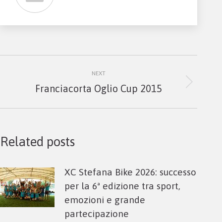
Post
NEXT
navigation
Next
Franciacorta Oglio Cup 2015
post:
Related posts
XC Stefana Bike 2026: successo
per la 6ª edizione tra sport,
emozioni e grande
partecipazione