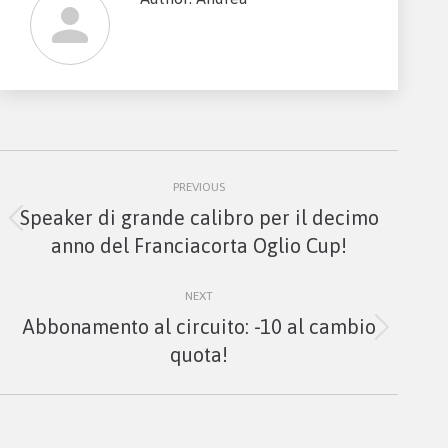
Post
PREVIOUS
navigation
Speaker di grande calibro per il decimo
Previous
anno del Franciacorta Oglio Cup!
post:
NEXT
Abbonamento al circuito: -10 al cambio
Next
quota!
post: