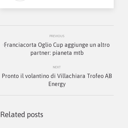
Post
PREVIOUS
navigation
Franciacorta Oglio Cup aggiunge un altro
Previous
partner: pianeta mtb
post:
NEXT
Pronto il volantino di Villachiara Trofeo AB
Next
Energy
post:
Related posts