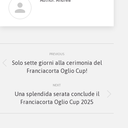
Post
PREVIOUS
navigation
Solo sette giorni alla cerimonia del
Previous
Franciacorta Oglio Cup!
post:
NEXT
Una splendida serata conclude il
Next
Franciacorta Oglio Cup 2025
post: