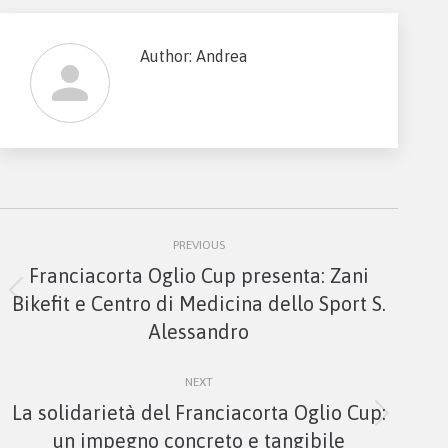
Author:
Andrea
Post
PREVIOUS
navigation
Franciacorta Oglio Cup presenta: Zani
Previous
Bikefit e Centro di Medicina dello Sport S.
post:
Alessandro
NEXT
La solidarietà del Franciacorta Oglio Cup:
Next
un impegno concreto e tangibile