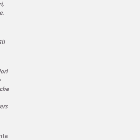
i,
e.
li
ori
e
 che
ers
inta