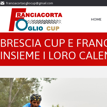
franciacortaogliocup@gmail.com
HOME
BRESCIA CUP E FRAN
INSIEME I LORO CAL