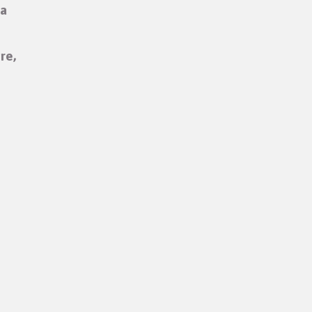
na
re,