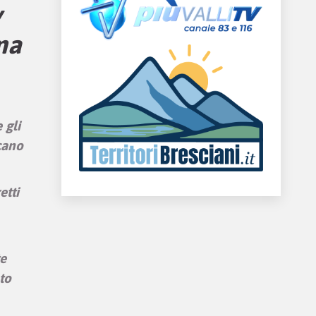
y
ma
 gli
cano
etti
te
to