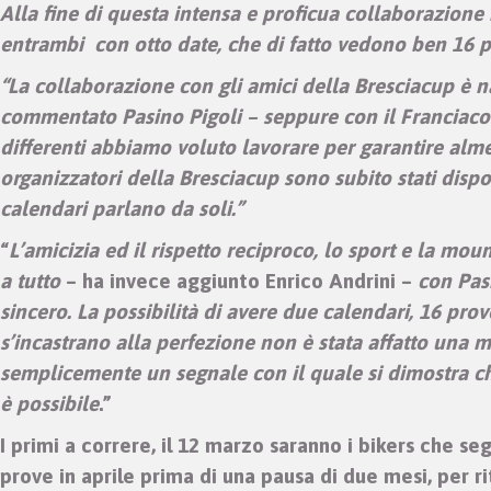
Alla fine di questa intensa e proficua collaborazione il
entrambi con otto date, che di fatto vedono ben 16 pr
“La collaborazione con gli amici della Bresciacup è
commentato Pasino Pigoli – seppure con il Franciaco
differenti abbiamo voluto lavorare per garantire alm
organizzatori della Bresciacup sono subito stati disp
calendari parlano da soli.”
“
L’amicizia ed il rispetto reciproco, lo sport e la mou
a tutto
– ha invece aggiunto Enrico Andrini –
con Pas
sincero. La possibilità di avere due calendari, 16 prove
s’incastrano alla perfezione non è stata affatto una m
semplicemente un segnale con il quale si dimostra ch
è possibile
.”
I primi a correre, il 12 marzo saranno i bikers che s
prove in aprile prima di una pausa di due mesi, per ri