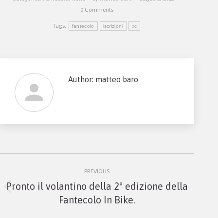
0 Comments
Tags:
fantecolo
iscrizioni
xc
Author:
matteo baro
Post
PREVIOUS
navigation
Pronto il volantino della 2° edizione della
Previous
Fantecolo In Bike.
post: